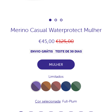
Merino Casual Waterprotect Mulher
Preço
€45,00
€125,00
normal
ENVIO GRÁTIS
TESTE DE 30 DIAS
MULHER
Limitados
Full-
Full-
Full-
Full-
Full-
Plum
Vison
Praline
NavyJaspeado
Bosque
Cor selecionada
: Full-Plum