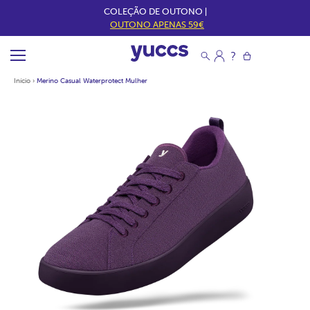
COLEÇÃO DE OUTONO |
OUTONO APENAS 59€
Início
›
Merino Casual Waterprotect Mulher