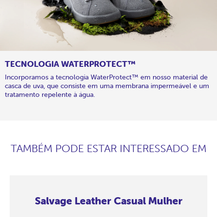
TECNOLOGIA WATERPROTECT™
Incorporamos a tecnologia WaterProtect™ em nosso material de
casca de uva, que consiste em uma membrana impermeável e um
tratamento repelente à água.
TAMBÉM PODE ESTAR INTERESSADO EM
Salvage Leather Casual Mulher
Salvage
Salvage
Salvage
Salvage
Salvage
Salvage
Salvage
Salvage