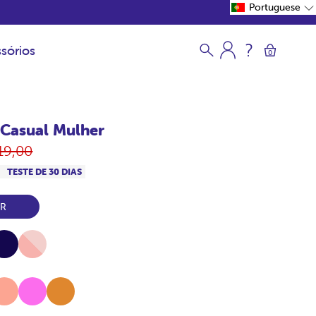
Portuguese
sórios
0
Casual Mulher
eço
19,00
rmal
S
TESTE DE 30 DIAS
ER
vy
Pink
locoton
Fucsia
Canela