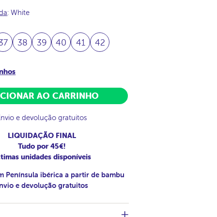
ada
: White
37
38
39
40
41
42
anhos
ICIONAR AO CARRINHO
Envio e devolução gratuitos
LIQUIDAÇÃO FINAL
Tudo por 45€!
timas unidades disponíveis
m Península ibérica a partir de bambu
nvio e devolução gratuitos