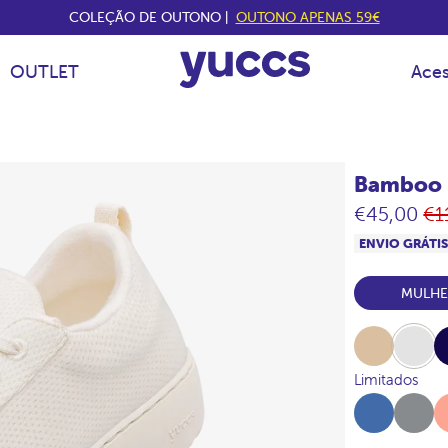
COLEÇÃO DE OUTONO |
OUTONO APENAS 59€
OUTLET
Aces
Bamboo 
Pr
€45,00
€1
no
ENVIO GRÁTI
MULH
Beige
White
Na
Limitados
Azul-
Gris-
Me
Vallarta
Acero