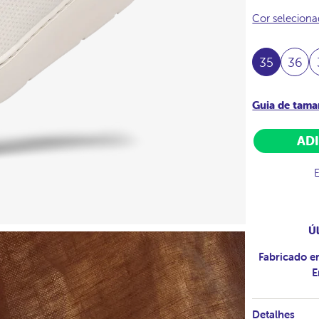
Cor selecion
35
36
Guia de tam
AD
Úl
Fabricado e
E
Detalhes