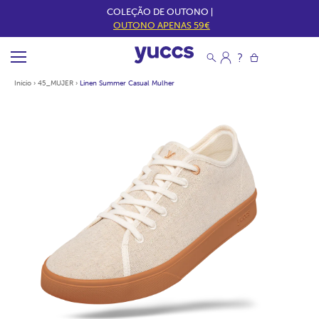
COLEÇÃO DE OUTONO |
OUTONO APENAS 59€
Início
›
45_MUJER
›
Linen Summer Casual Mulher