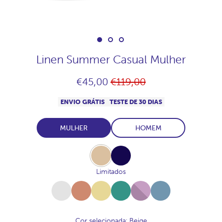
Linen Summer Casual Mulher
Preço
€45,00
€119,00
normal
ENVIO GRÁTIS
TESTE DE 30 DIAS
MULHER
HOMEM
Beige
Navy
Limitados
White
Terracota
Amarillo-
Salvia
Malva
Denim
Toscana
Cor selecionada
: Beige