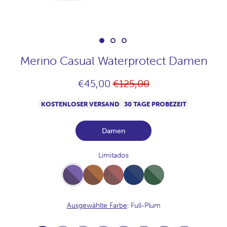
Merino Casual Waterprotect Damen
Normaler
€45,00
€125,00
Preis
KOSTENLOSER VERSAND
30 TAGE PROBEZEIT
Damen
Limitados
Full-
Full-
Full-
Full-
Full-
Plum
Vison
Praline
NavyJaspeado
Bosque
Ausgewählte Farbe
: Full-Plum