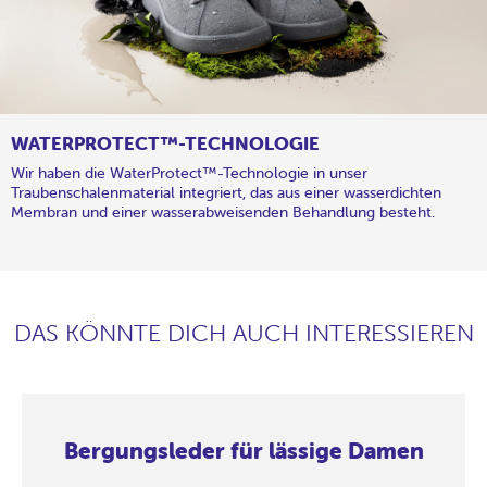
WATERPROTECT™-TECHNOLOGIE
Wir haben die WaterProtect™-Technologie in unser
Traubenschalenmaterial integriert, das aus einer wasserdichten
Membran und einer wasserabweisenden Behandlung besteht.
DAS KÖNNTE DICH AUCH INTERESSIEREN
Bergungsleder für lässige Damen
Bergungsleder
Bergungsleder
Bergungsleder
Bergungsleder
Bergungsleder
Bergungsleder
Bergungsleder
Bergungsleder