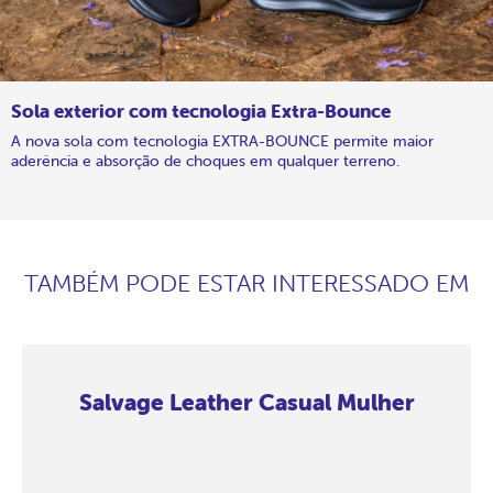
Sola exterior com tecnologia Extra-Bounce
A nova sola com tecnologia EXTRA-BOUNCE permite maior
aderência e absorção de choques em qualquer terreno.
TAMBÉM PODE ESTAR INTERESSADO EM
Salvage Leather Casual Mulher
Salvage
Salvage
Salvage
Salvage
Salvage
Salvage
Salvage
Salvage
Leather
Leather
Leather
Leather
Leather
Leather
Leather
Leather
Casual
Casual
Casual
Casual
Casual
Casual
Casual
Casual
Mulher
Mulher
Mulher
Mulher
Mulher
Mulher
Mulher
Mulher