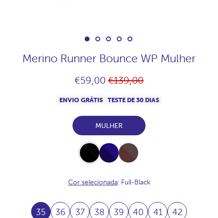
Merino Runner Bounce WP Mulher
Preço
€59,00
€139,00
normal
ENVIO GRÁTIS
TESTE DE 30 DIAS
MULHER
Full-
Full-
Full-
Black
Navy
Chocolate
Cor selecionada
: Full-Black
35
36
37
38
39
40
41
42