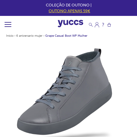
COLEÇÃO DE OUTONO |
OUTONO APENAS 59€
Início
›
6 aniversario mujer
›
Grape Casual Boot WP Mulher