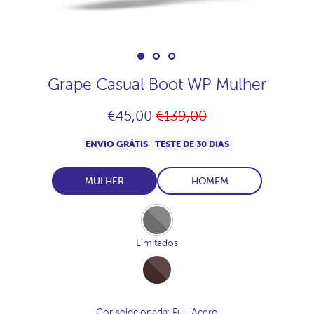
Grape Casual Boot WP Mulher
Preço
€45,00
€139,00
normal
ENVIO GRÁTIS
TESTE DE 30 DIAS
MULHER
HOMEM
Full-
Acero
Limitados
Full-
Cocoa
Cor selecionada
: Full-Acero