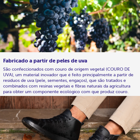
Fabricado a partir de peles de uva
São confeccionados com couro de origem vegetal (COURO DE
UVA), um material inovador que é feito principalmente a partir de
resíduos de uva (pele, sementes, engaços), que são tratados e
combinados com resinas vegetais e fibras naturais da agricultura
para obter um componente ecológico com que produz couro.