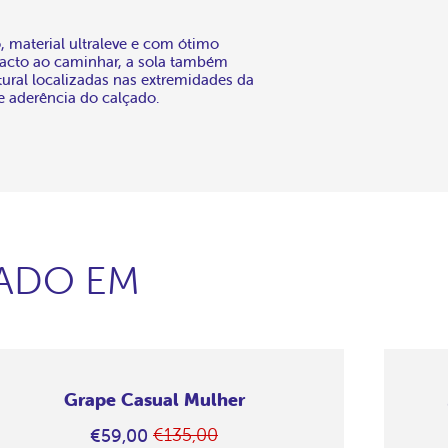
 material ultraleve e com ótimo
acto ao caminhar, a sola também
tural localizadas nas extremidades da
 e aderência do calçado.
SADO EM
Grape Casual Mulher
€135,00
€59,00
Preço
Em