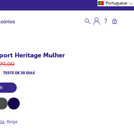
Portuguese
sórios
0
port Heritage Mulher
eço
29,00
rmal
S
TESTE DE 30 DIAS
ER
ki
Navy
ada
: Beige