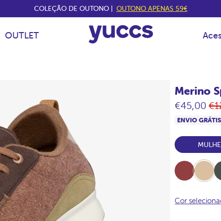
COLEÇÃO DE OUTONO |
OUTONO APENAS 59€
OUTLET
Aces
Merino S
Pr
€45,00
€1
no
ENVIO GRÁTI
MULH
Burdeos
Beige
Kha
Cor selecion