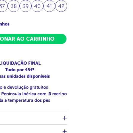
37
38
39
40
41
42
anhos
IONAR AO CARRINHO
LIQUIDAÇÃO FINAL
Tudo por 45€!
mas unidades disponíveis
o e devolução gratuitos
 Península ibérica com lã merino
la a temperatura dos pés