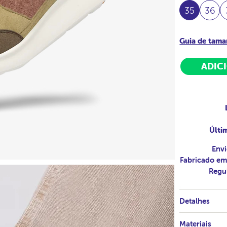
35
36
Guia de tam
ADIC
Últi
Envi
Fabricado em
Regu
Detalhes
Materiais