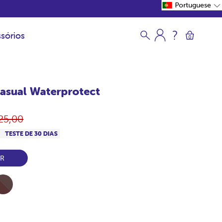
Portuguese
sórios
0
asual Waterprotect
eço
25,00
rmal
S
TESTE DE 30 DIAS
ER
l-
ocolate