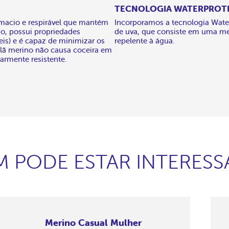
TECNOLOGIA WATERPRO
 macio e respirável que mantém
Incorporamos a tecnologia Wate
so, possui propriedades
de uva, que consiste em uma m
veis) e é capaz de minimizar os
repelente à água.
a lã merino não causa coceira em
larmente resistente.
 PODE ESTAR INTERES
Merino Casual Mulher