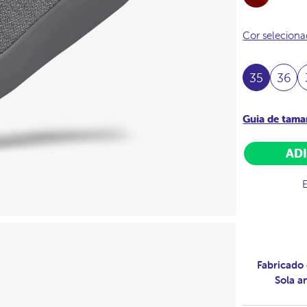
Burdeos
Cor selecion
35
36
Guia de tam
AD
Fabricado 
Sola a