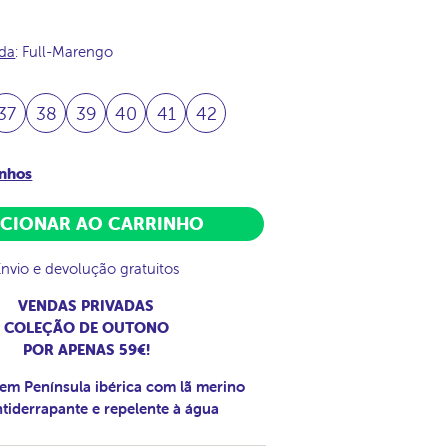
ada
: Full-Marengo
37
38
39
40
41
42
anhos
ICIONAR AO CARRINHO
Envio e devolução gratuitos
VENDAS PRIVADAS
COLEÇÃO DE OUTONO
POR APENAS 59€!
em Península ibérica com lã merino
ntiderrapante e repelente à água