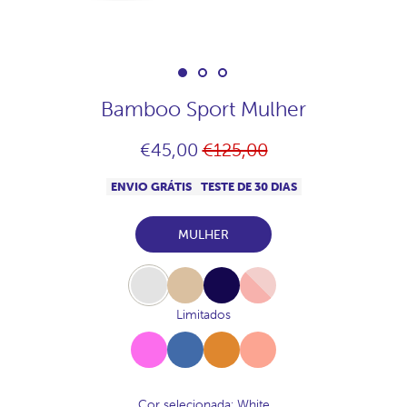
Bamboo Sport Mulher
Preço
€45,00
€125,00
normal
ENVIO GRÁTIS
TESTE DE 30 DIAS
MULHER
White
Beige
Navy
Pink
Limitados
Fucsia
Azul-
Canela
Melocoton
Vallarta
Cor selecionada
: White