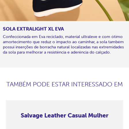
SOLA EXTRALIGHT XL EVA
Confeccionada em Eva reciclado, material ultraleve e com ótimo
amortecimento que reduz o impacto ao caminhar, a sola também
possui inserções de borracha natural localizadas nas extremidades
da sola para melhorar a resistência e aderência do calçado.
TAMBÉM PODE ESTAR INTERESSADO EM
Salvage Leather Casual Mulher
Salvage
Salvage
Salvage
Salvage
Salvage
Salvage
Salvage
Salvage
Leather
Leather
Leather
Leather
Leather
Leather
Leather
Leather