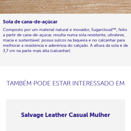
Sola de cana-de-açúcar
Composto por um material natural e inovador, Sugarcloud™, feito
a partir de cana-de-açúcar, resulta numa sola resistente, ultraleve,
macia e sustentável: possui sulcos na biqueira e no calcanhar para
melhorar a resistência e aderência do calçado. A altura da sola é de
3,7 cm na parte mais alta (calcanhar).
TAMBÉM PODE ESTAR INTERESSADO EM
Salvage Leather Casual Mulher
Salvage
Salvage
Salvage
Salvage
Salvage
Salvage
Salvage
Salvage
Leather
Leather
Leather
Leather
Leather
Leather
Leather
Leather