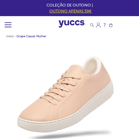
COLEÇÃO DE OUTONO |
OUTONO APENAS 59€
Início
›
Grape Casual Mulher