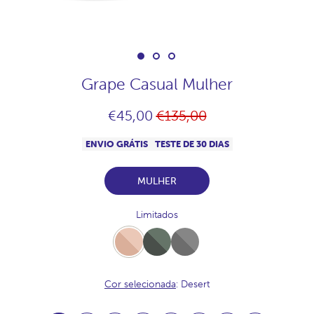
Grape Casual Mulher
Preço
€45,00
€135,00
normal
ENVIO GRÁTIS
TESTE DE 30 DIAS
MULHER
Limitados
Desert
Full-
Full-
Khaki
Acero
Cor selecionada
: Desert