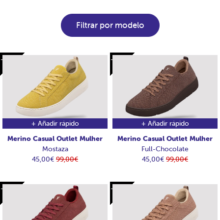
Filtrar por modelo
-54€
-54€
-54€
-54€
+ Añadir rápido
+ Añadir rápido
Merino Casual Outlet Mulher
Merino Casual Outlet Mulher
Mostaza
Full-Chocolate
45,00€
99,00€
45,00€
99,00€
-54€
-54€
-54€
-54€