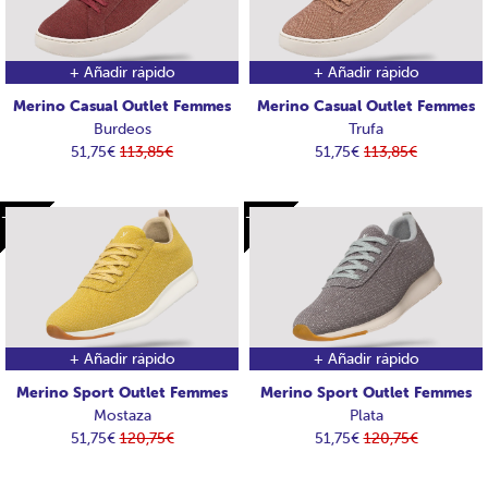
+ Añadir rápido
+ Añadir rápido
Merino Casual Outlet Femmes
Merino Casual Outlet Femmes
Burdeos
Trufa
51,75€
113,85€
51,75€
113,85€
-69€
-69€
-69€
-69€
+ Añadir rápido
+ Añadir rápido
Merino Sport Outlet Femmes
Merino Sport Outlet Femmes
Mostaza
Plata
51,75€
120,75€
51,75€
120,75€