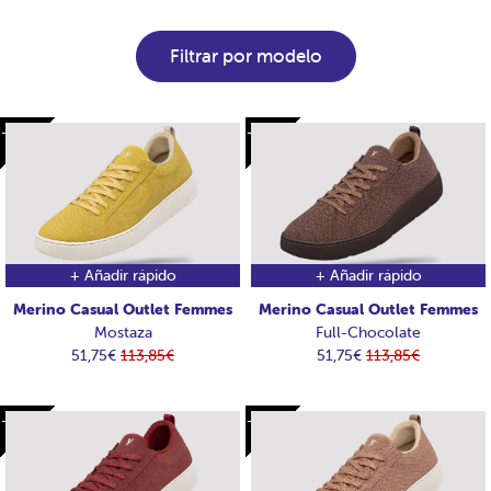
Filtrar por modelo
-62€
-62€
-62€
-62€
+ Añadir rápido
+ Añadir rápido
Merino Casual Outlet Femmes
Merino Casual Outlet Femmes
Mostaza
Full-Chocolate
51,75€
113,85€
51,75€
113,85€
-62€
-62€
-62€
-62€