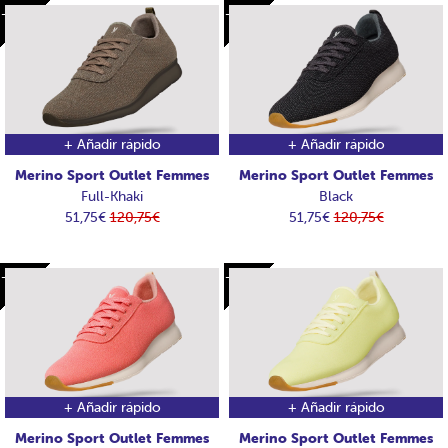
-69€
-69€
-69€
-69€
+ Añadir rápido
+ Añadir rápido
Merino Sport Outlet Femmes
Merino Sport Outlet Femmes
Full-Khaki
Black
51,75€
120,75€
51,75€
120,75€
-69€
-69€
-69€
-69€
+ Añadir rápido
+ Añadir rápido
Merino Sport Outlet Femmes
Merino Sport Outlet Femmes