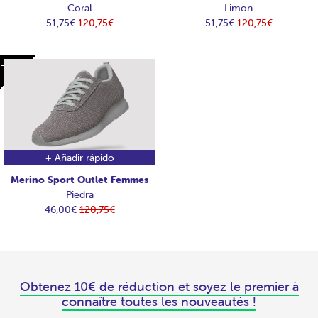
Coral
Limon
51,75€
120,75€
51,75€
120,75€
-74€
-74€
+ Añadir rápido
Merino Sport Outlet Femmes
Piedra
46,00€
120,75€
Obtenez 10€ de réduction et soyez le premier à
connaître toutes les nouveautés !