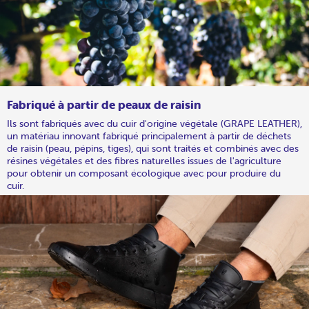
Fabriqué à partir de peaux de raisin
Ils sont fabriqués avec du cuir d'origine végétale (GRAPE LEATHER),
un matériau innovant fabriqué principalement à partir de déchets
de raisin (peau, pépins, tiges), qui sont traités et combinés avec des
résines végétales et des fibres naturelles issues de l'agriculture
pour obtenir un composant écologique avec pour produire du
cuir.