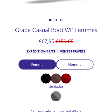
Grape Casual Boot WP Femmes
Prix
€67,85
€159,85
habituel
EXPÉDITION 48/72h
VENTES PRIVÉES
Femme
Homme
Full-
Full-
Full-
Black
Chocolate
Burdeos
Limitados
Full-
Marengo
Couleur sélectionnée
: Full-Black