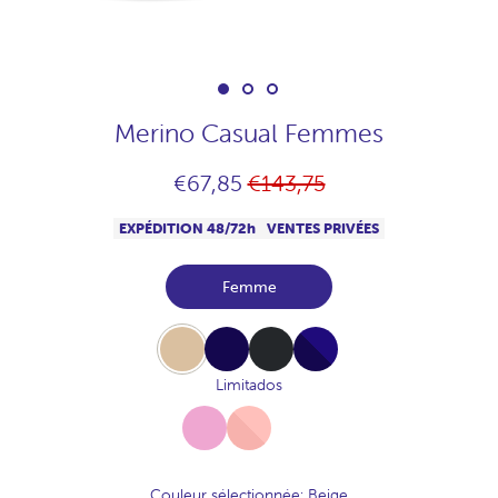
Merino Casual Femmes
Prix
€67,85
€143,75
habituel
EXPÉDITION 48/72h
VENTES PRIVÉES
Femme
Beige
Navy
Carbon
Full-
Navy
Limitados
Sorbete
Full-
Uva
Pink
Couleur sélectionnée
: Beige