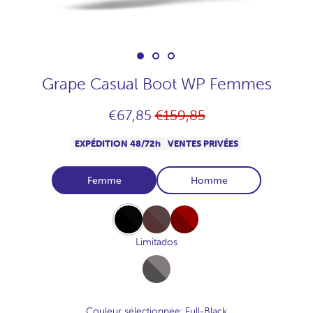
Grape Casual Boot WP Femmes
Prix
€67,85
€159,85
habituel
EXPÉDITION 48/72h
VENTES PRIVÉES
Femme
Homme
Full-
Full-
Full-
Black
Chocolate
Burdeos
Limitados
Full-
Marengo
Couleur sélectionnée
: Full-Black