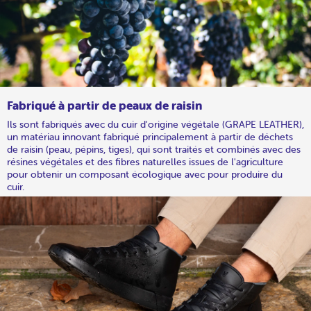
Fabriqué à partir de peaux de raisin
Ils sont fabriqués avec du cuir d'origine végétale (GRAPE LEATHER),
un matériau innovant fabriqué principalement à partir de déchets
de raisin (peau, pépins, tiges), qui sont traités et combinés avec des
résines végétales et des fibres naturelles issues de l'agriculture
pour obtenir un composant écologique avec pour produire du
cuir.