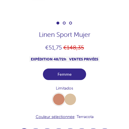
Linen Sport Mujer
Prix
€51,75
€148,35
habituel
EXPÉDITION 48/72h
VENTES PRIVÉES
Femme
Limitados
Terracota
Beige
Couleur sélectionnée
: Terracota