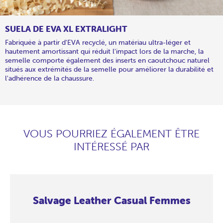
SUELA DE EVA XL EXTRALIGHT
Fabriquée à partir d'EVA recyclé, un matériau ultra-léger et
hautement amortissant qui réduit l'impact lors de la marche, la
semelle comporte également des inserts en caoutchouc naturel
situés aux extrémités de la semelle pour améliorer la durabilité et
l'adhérence de la chaussure.
VOUS POURRIEZ ÉGALEMENT ÊTRE
INTÉRESSÉ PAR
Salvage Leather Casual Femmes
Salvage
Salvage
Salvage
Salvage
Salvage
Salvage
Salvage
Salvage
Leather
Leather
Leather
Leather
Leather
Leather
Leather
Leather