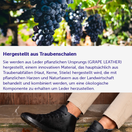
Hergestellt aus Traubenschalen
Sie werden aus Leder pflanzlichen Ursprungs (GRAPE LEATHER)
hergestellt, einem innovativen Material, das hauptsächlich aus
Traubenabfällen (Haut, Kerne, Stiele) hergestellt wird, die mit
pflanzlichen Harzen und Naturfasern aus der Landwirtschaft
behandelt und kombiniert werden, um eine ökologische
Komponente zu erhalten um Leder herzustellen.