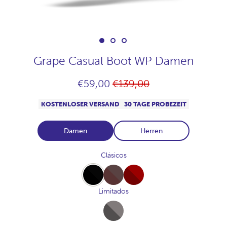
Grape Casual Boot WP Damen
Normaler
€59,00
€139,00
Preis
KOSTENLOSER VERSAND
30 TAGE PROBEZEIT
Damen
Herren
Clásicos
Full-
Full-
Full-
Black
Chocolate
Burdeos
Limitados
Full-
Marengo