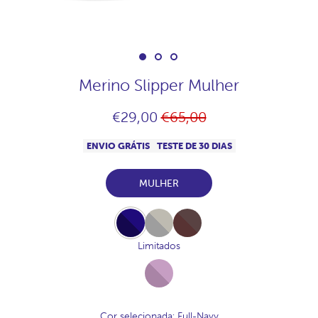
Merino Slipper Mulher
Preço
€29,00
€65,00
normal
ENVIO GRÁTIS
TESTE DE 30 DIAS
MULHER
Full-
Full-
Full-
Navy
Lightgrey
Chocolate
Limitados
Full-
Malva
Cor selecionada
: Full-Navy