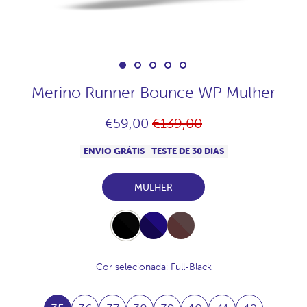
Merino Runner Bounce WP Mulher
Preço
€59,00
€139,00
normal
ENVIO GRÁTIS
TESTE DE 30 DIAS
MULHER
Full-
Full-
Full-
Black
Navy
Chocolate
Cor selecionada
: Full-Black