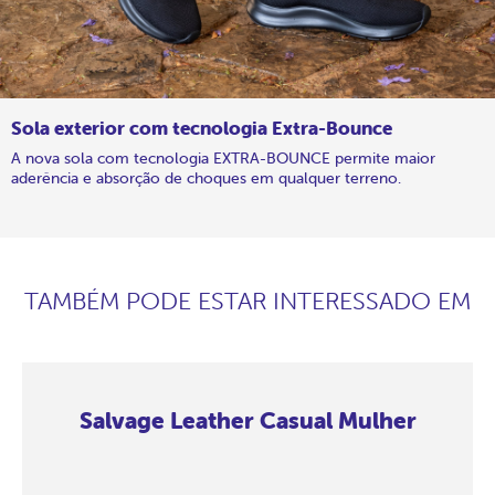
Sola exterior com tecnologia Extra-Bounce
A nova sola com tecnologia EXTRA-BOUNCE permite maior
aderência e absorção de choques em qualquer terreno.
TAMBÉM PODE ESTAR INTERESSADO EM
Salvage Leather Casual Mulher
Salvage
Salvage
Salvage
Salvage
Salvage
Salvage
Salvage
Salvage
Leather
Leather
Leather
Leather
Leather
Leather
Leather
Leather
Casual
Casual
Casual
Casual
Casual
Casual
Casual
Casual