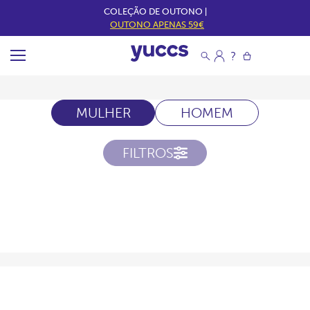
COLEÇÃO DE OUTONO |
OUTONO APENAS 59€
MULHER
HOMEM
FILTROS