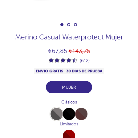
Merino Casual Waterprotect Mujer
Precio
€67,85
€143,75
habitual
(612)
ENVÍO GRATIS
30 DÍAS DE PRUEBA
MUJER
Clásicos
Full-
Full-
Full-
Marengo
Black
Chocolate
Limitados
Full-