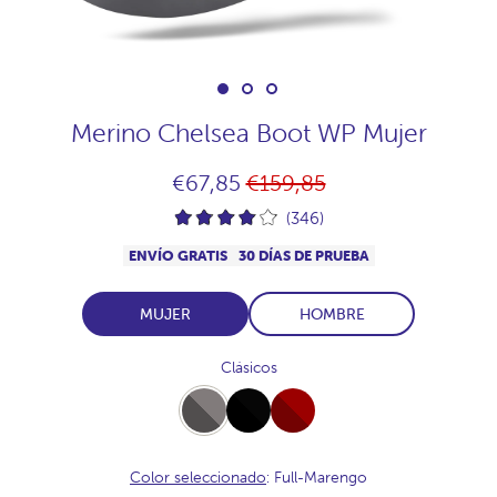
Merino Chelsea Boot WP Mujer
Precio
€67,85
€159,85
habitual
(346)
ENVÍO GRATIS
30 DÍAS DE PRUEBA
MUJER
HOMBRE
Clásicos
Full-
Full-
Full-
Marengo
Black
Burdeos
Color seleccionado
: Full-Marengo