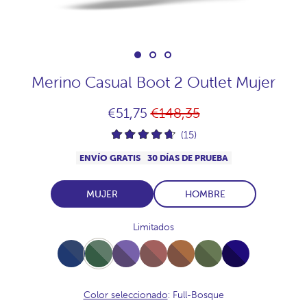
Merino Casual Boot 2 Outlet Mujer
Precio
€51,75
€148,35
habitual
(15)
ENVÍO GRATIS
30 DÍAS DE PRUEBA
MUJER
HOMBRE
Limitados
Full-
Full-
Full-
Full-
Full-
Full-
Full-
NavyJaspeado
Bosque
Plum
Praline
Vison
Musgo
Navy
Color seleccionado
: Full-Bosque