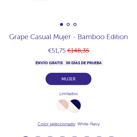
Grape Casual Mujer - Bamboo Edition
Precio
€51,75
€148,35
habitual
ENVÍO GRATIS
30 DÍAS DE PRUEBA
MUJER
Limitados
White-
White-
Desert
Navy
Color seleccionado
: White-Navy