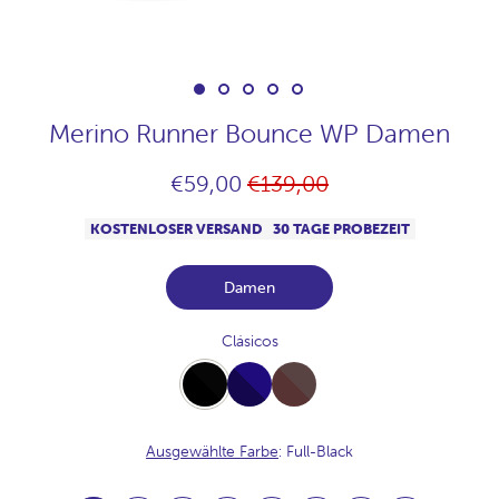
Merino Runner Bounce WP Damen
Normaler
€59,00
€139,00
Preis
KOSTENLOSER VERSAND
30 TAGE PROBEZEIT
Damen
Clásicos
Full-
Full-
Full-
Black
Navy
Chocolate
Ausgewählte Farbe
: Full-Black