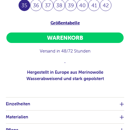
35
36
37
38
39
40
41
42
Größentabelle
WARENKORB
Versand in 48/72 Stunden
.
Hergestellt in Europe aus Merinowolle
Wasserabweisend und stark gepolstert
Einzelheiten
Materialien
Pflege