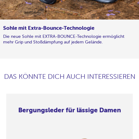
Sohle mit Extra-Bounce-Technologie
Die neue Sohle mit EXTRA-BOUNCE-Technologie ermöglicht
mehr Grip und Stoßdämpfung auf jedem Gelände.
DAS KÖNNTE DICH AUCH INTERESSIEREN
Bergungsleder für lässige Damen
Bergungsleder
Bergungsleder
Bergungsleder
Bergungsleder
Bergungsleder
Bergungsleder
Bergungsleder
Bergungsleder
für
für
für
für
für
für
für
für
lässige
lässige
lässige
lässige
lässige
lässige
lässige
lässige
Damen
Damen
Damen
Damen
Damen
Damen
Damen
Damen