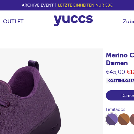
ARCHIVE EVENT |
LETZTE EINHEITEN NUR 59€
OUTLET
Zub
Merino C
Damen
No
€45,00
€1
Pr
KOSTENLOSE
Dame
Limitados
Full-
Full-
Ful
Plum
Vison
Pra