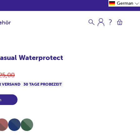
German
ehör
0
asual Waterprotect
rmaler
25,00
eis
R VERSAND
30 TAGE PROBEZEIT
n
l-
Full-
Full-
line
NavyJaspeado
Bosque