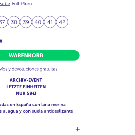
Farbe
: Full-Plum
37
38
39
40
41
42
e
WARENKORB
víos y devoluciones gratuitas
ARCHIV-EVENT
LETZTE EINHEITEN
NUR 59€!
adas en España con lana merina
s al agua y con suela antideslizante