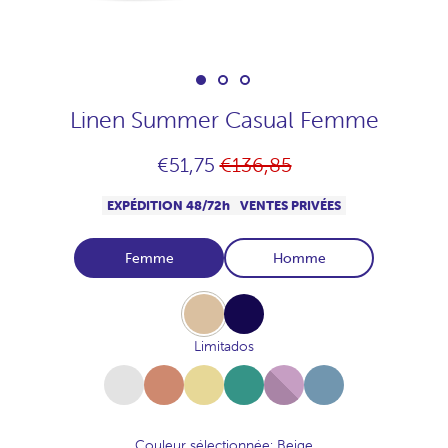
Linen Summer Casual Femme
Prix
€51,75
€136,85
habituel
EXPÉDITION 48/72h
VENTES PRIVÉES
Femme
Homme
Beige
Navy
Limitados
White
Terracota
Amarillo-
Salvia
Malva
Denim
Toscana
Couleur sélectionnée
: Beige