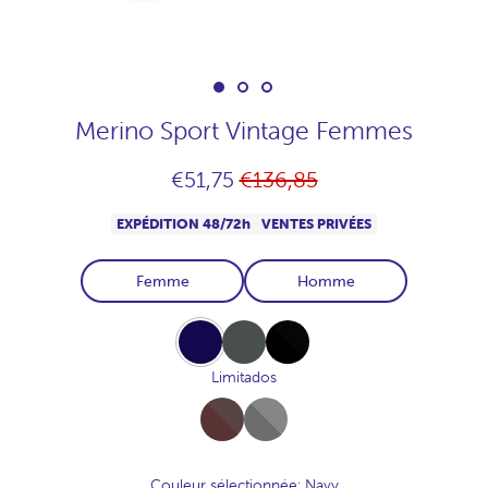
Merino Sport Vintage Femmes
Prix
€51,75
€136,85
habituel
EXPÉDITION 48/72h
VENTES PRIVÉES
Femme
Homme
Navy
Khaki
Black
Limitados
Full-
Full-
Chocolate
Acero
Couleur sélectionnée
: Navy