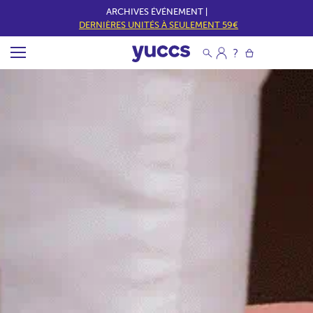
ARCHIVES ÉVÉNEMENT |
DERNIÈRES UNITÉS À SEULEMENT 59€
Y
U
C
C
S
E
S
P
A
Ñ
A