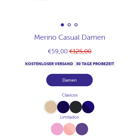
Merino Casual Damen
Normaler
€59,00
€125,00
Preis
KOSTENLOSER VERSAND
30 TAGE PROBEZEIT
Damen
Clásicos
Beige
Navy
Carbon
Full-
Navy
Limitados
Sorbete
Full-
Uva
Pink