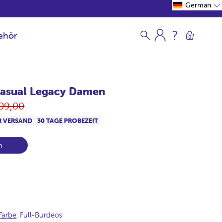
German
ehör
0
Casual Legacy Damen
rmaler
09,00
eis
R VERSAND
30 TAGE PROBEZEIT
n
Farbe
: Full-Burdeos