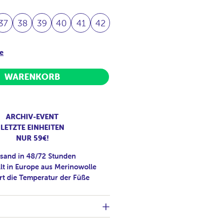
37
38
39
40
41
42
e
WARENKORB
ARCHIV-EVENT
LETZTE EINHEITEN
NUR 59€!
sand in 48/72 Stunden
lt in Europe aus Merinowolle
rt die Temperatur der Füße