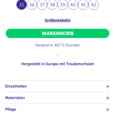
35
36
37
38
39
40
41
42
Größentabelle
WARENKORB
Versand in 48/72 Stunden
.
Hergestellt in Europa mit Traubenschalen
Einzelheiten
Materialien
Pflege