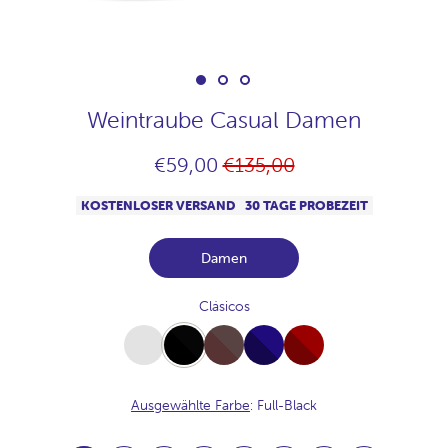
Weintraube Casual Damen
Normaler
€59,00
€135,00
Preis
KOSTENLOSER VERSAND
30 TAGE PROBEZEIT
Damen
Clásicos
White
Full-
Full-
Full-
Full-
Black
Chocolate
Navy
Burdeos
Ausgewählte Farbe
: Full-Black