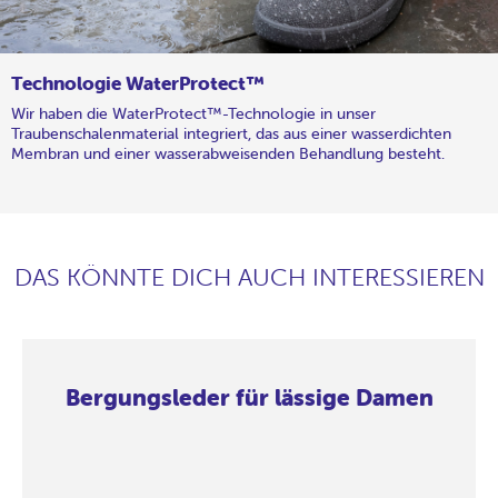
Technologie WaterProtect™
Wir haben die WaterProtect™-Technologie in unser
Traubenschalenmaterial integriert, das aus einer wasserdichten
Membran und einer wasserabweisenden Behandlung besteht.
DAS KÖNNTE DICH AUCH INTERESSIEREN
Bergungsleder für lässige Damen
Bergungsleder
Bergungsleder
Bergungsleder
Bergungsleder
Bergungsleder
Bergungsleder
Bergungsleder
Bergungsleder
für
für
für
für
für
für
für
für
lässige
lässige
lässige
lässige
lässige
lässige
lässige
lässige
Damen
Damen
Damen
Damen
Damen
Damen
Damen
Damen