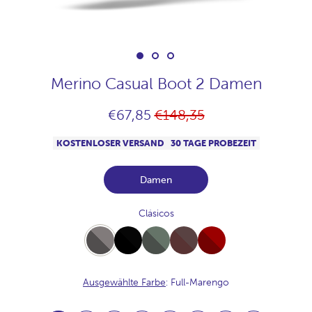
Merino Casual Boot 2 Damen
Normaler
€67,85
€148,35
Preis
KOSTENLOSER VERSAND
30 TAGE PROBEZEIT
Damen
Clásicos
Full-
Full-
Full-
Full-
Full-
Marengo
Black
Khaki
Chocolate
Burdeos
Ausgewählte Farbe
: Full-Marengo