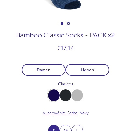
Bamboo Classic Socks - PACK x2
€17,14
Damen
Herren
Clásicos
Navy
Carbon
Light-
Grey
Ausgewählte Farbe
: Navy
S
M
L