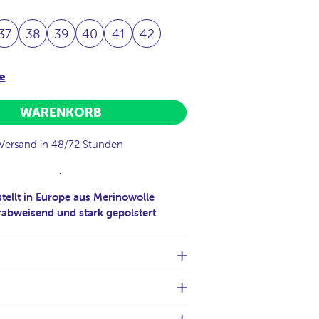
37
38
39
40
41
42
e
WARENKORB
Versand in 48/72 Stunden
.
tellt in Europe aus Merinowolle
abweisend und stark gepolstert