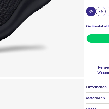
35
36
Größentabell
Herges
Wasser
Einzelheiten
Materialien
Pflege