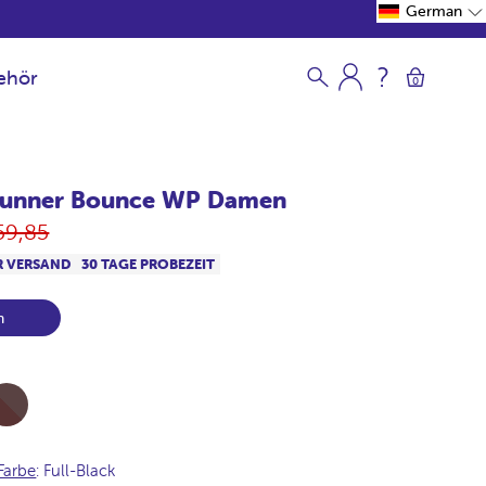
German
ehör
0
Runner Bounce WP Damen
rmaler
59,85
is
R VERSAND
30 TAGE PROBEZEIT
n
l-
ocolate
Farbe
: Full-Black