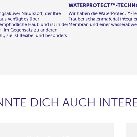
WATERPROTECT™-TECHN
gsaktiver Naturstoff, der Ihre
Wir haben die WaterProtect™-Te
aus verfügt es über
Traubenschalenmaterial integrier
 empfindliche Haut) und ist in der
Membran und einer wasserabwei
n. Im Gegensatz zu anderen
t, sie ist flexibel und besonders
NNTE DICH AUCH INTERE