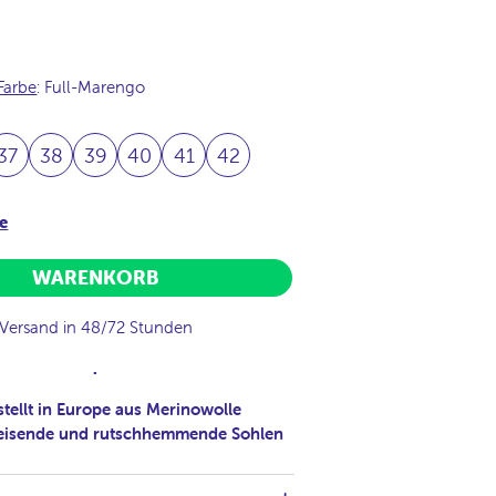
Farbe
: Full-Marengo
37
38
39
40
41
42
e
WARENKORB
Versand in 48/72 Stunden
.
tellt in Europe aus Merinowolle
isende und rutschhemmende Sohlen