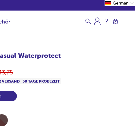
German
ehör
0
asual Waterprotect
rmaler
43,75
is
R VERSAND
30 TAGE PROBEZEIT
n
l-
ocolate