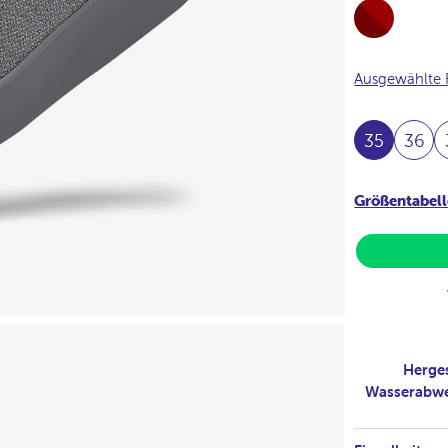
Full-
Burdeos
Ausgewählte 
35
36
Größentabell
Herges
Wasserabwe