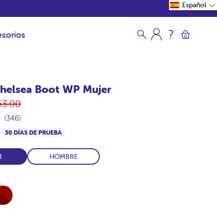
Español
sorios
0
helsea Boot WP Mujer
ecio
53.00
itual
(346)
S
30 DÍAS DE PRUEBA
R
HOMBRE
l-
rdeos