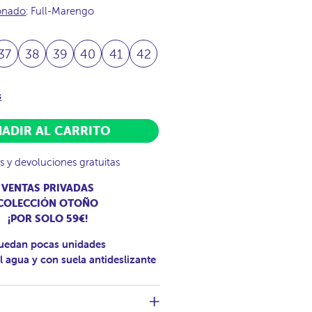
ionado
: Full-Marengo
37
38
39
40
41
42
s
ADIR AL CARRITO
s y devoluciones gratuitas
VENTAS PRIVADAS
COLECCIÓN OTOÑO
¡POR SOLO 59€!
uedan pocas unidades
l agua y con suela antideslizante