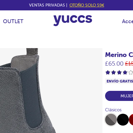
VENTAS PRIVADAS |
OTOÑO SOLO 59€
OUTLET
Acce
Merino C
Pr
£65.00
£1
hab
ENVÍO GRATI
MUJE
Clásicos
Full-
Full-
Ful
Marengo
Black
Bu