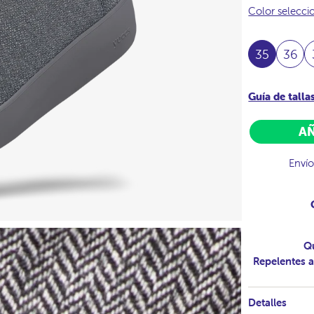
Color selecc
35
36
Guía de talla
AÑ
Envío
Q
Repelentes a
Detalles