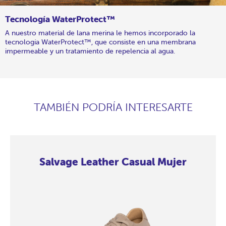
Tecnología WaterProtect™
A nuestro material de lana merina le hemos incorporado la
tecnología WaterProtect™, que consiste en una membrana
impermeable y un tratamiento de repelencia al agua.
TAMBIÉN PODRÍA INTERESARTE
Salvage Leather Casual Mujer
Salvage
Salvage
Salvage
Salvage
Salvage
Salvage
Salvage
Salvage
Leather
Leather
Leather
Leather
Leather
Leather
Leather
Leather
Casual
Casual
Casual
Casual
Casual
Casual
Casual
Casual
Mujer
Mujer
Mujer
Mujer
Mujer
Mujer
Mujer
Mujer