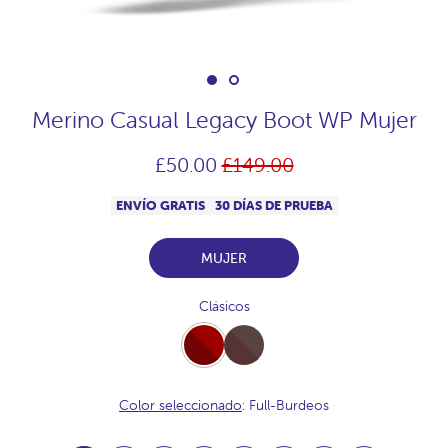
Merino Casual Legacy Boot WP Mujer
Precio
£50.00
£149.00
habitual
ENVÍO GRATIS
30 DÍAS DE PRUEBA
MUJER
Clásicos
Full-
Full-
Burdeos
Chocolate
Color seleccionado
: Full-Burdeos