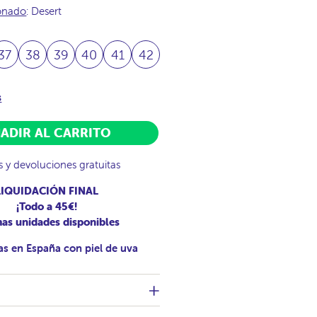
ionado
: Desert
37
38
39
40
41
42
s
ADIR AL CARRITO
s y devoluciones gratuitas
LIQUIDACIÓN FINAL
¡Todo a 45€!
mas unidades disponibles
as en España con piel de uva