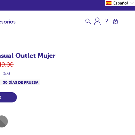
Español
sorios
0
sual Outlet Mujer
ecio
49.00
itual
(53)
S
30 DÍAS DE PRUEBA
R
l-
ero