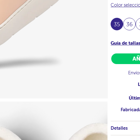
Color selecc
35
36
Guía de talla
AÑ
Envío
Últi
Fabricad
Detalles