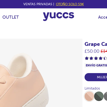
VENTAS PRIVADAS |
OTOÑO SOLO 59€
OUTLET
Acce
Grape Ca
Pr
£50.00
£1
hab
ENVÍO GRATI
MUJE
Limitados
Desert
Full-
Ful
Khaki
Ac