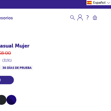
Español
sorios
0
asual Mujer
ecio
38.00
itual
(3191)
S
30 DÍAS DE PRUEBA
R
rbon
Full-
Navy