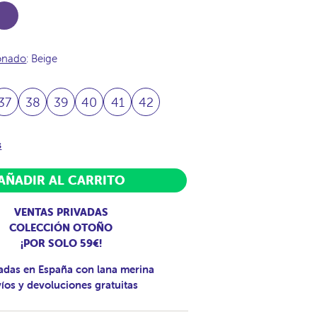
a
ionado
: Beige
37
38
39
40
41
42
s
AÑADIR AL CARRITO
VENTAS PRIVADAS
COLECCIÓN OTOÑO
¡POR SOLO 59€!
adas en España con lana merina
íos y devoluciones gratuitas