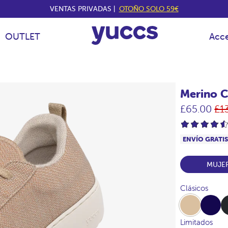
VENTAS PRIVADAS |
OTOÑO SOLO 59€
OUTLET
Acce
Merino C
Pr
£65.00
£1
hab
ENVÍO GRATI
MUJE
Clásicos
Beige
Navy
Ca
Limitados