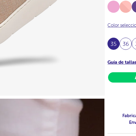
Sorbete
Full-
Uv
Pink
Color selecc
35
36
Guía de talla
Fabric
Env