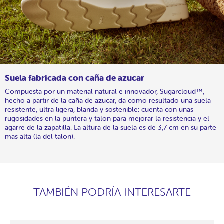
Suela fabricada con caña de azucar
Compuesta por un material natural e innovador, Sugarcloud™,
hecho a partir de la caña de azúcar, da como resultado una suela
resistente, ultra ligera, blanda y sostenible: cuenta con unas
rugosidades en la puntera y talón para mejorar la resistencia y el
agarre de la zapatilla. La altura de la suela es de 3,7 cm en su parte
más alta (la del talón).
TAMBIÉN PODRÍA INTERESARTE