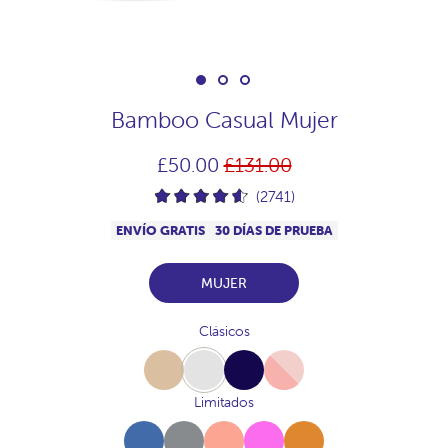
Bamboo Casual Mujer
Precio
£50.00
£131.00
habitual
(2741)
ENVÍO GRATIS
30 DÍAS DE PRUEBA
MUJER
Clásicos
Beige
White
Navy
Pink
Limitados
Azul-
Gris-
Melocoton
Fucsia
Canela