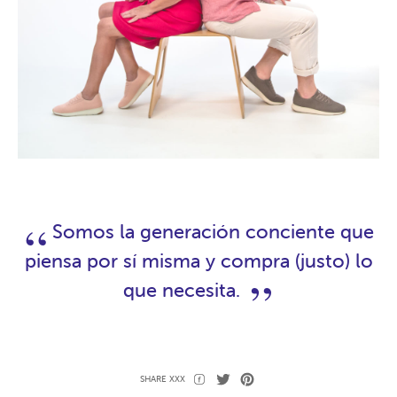
Somos la generación conciente que
piensa por sí misma y compra (justo) lo
que necesita.
Share
Share
tweet
tweet
make
Pin
SHARE XXX
on
on
pin
on