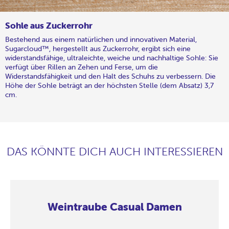
Sohle aus Zuckerrohr
Bestehend aus einem natürlichen und innovativen Material,
Sugarcloud™, hergestellt aus Zuckerrohr, ergibt sich eine
widerstandsfähige, ultraleichte, weiche und nachhaltige Sohle: Sie
verfügt über Rillen an Zehen und Ferse, um die
Widerstandsfähigkeit und den Halt des Schuhs zu verbessern. Die
Höhe der Sohle beträgt an der höchsten Stelle (dem Absatz) 3,7
cm.
DAS KÖNNTE DICH AUCH INTERESSIEREN
Weintraube Casual Damen
Weintraube
Weintraube
Weintraube
Weintraube
Weintraube
Weintraube
Weintraube
Weintraube
Weintraube
Weintraube
Weintraube
Weintraube
Weintraube