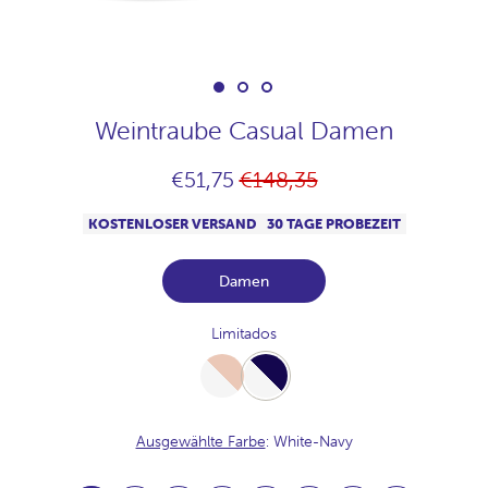
Weintraube Casual Damen
Normaler
€51,75
€148,35
Preis
KOSTENLOSER VERSAND
30 TAGE PROBEZEIT
Damen
Limitados
White-
White-
Desert
Navy
Ausgewählte Farbe
: White-Navy