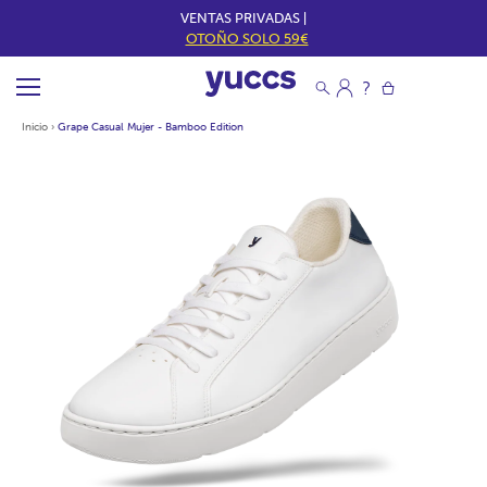
VENTAS PRIVADAS |
OTOÑO SOLO 59€
Inicio
›
Grape Casual Mujer - Bamboo Edition