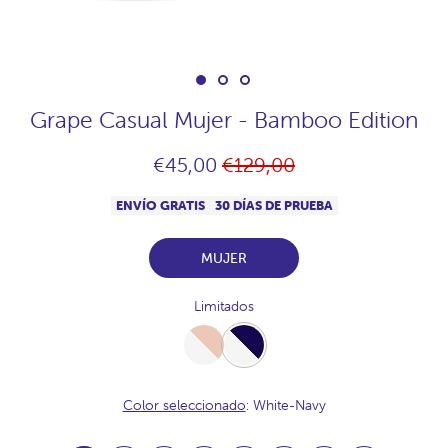
Grape Casual Mujer - Bamboo Edition
Precio
€45,00
€129,00
habitual
ENVÍO GRATIS
30 DÍAS DE PRUEBA
MUJER
Limitados
White-
White-
Desert
Navy
Color seleccionado
: White-Navy