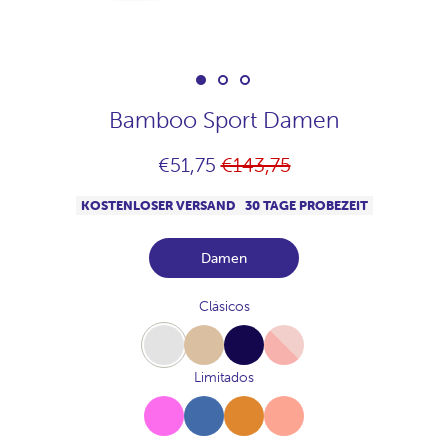
Bamboo Sport Damen
Normaler
€51,75
€143,75
Preis
KOSTENLOSER VERSAND
30 TAGE PROBEZEIT
Damen
Clásicos
White
Beige
Navy
Pink
Limitados
Fucsia
Azul-
Canela
Melocoton
Vallarta