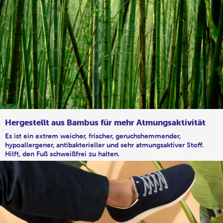
Hergestellt aus Bambus für mehr Atmungsaktivität
Es ist ein extrem weicher, frischer, geruchshemmender,
hypoallergener, antibakterieller und sehr atmungsaktiver Stoff.
Hilft, den Fuß schweißfrei zu halten.