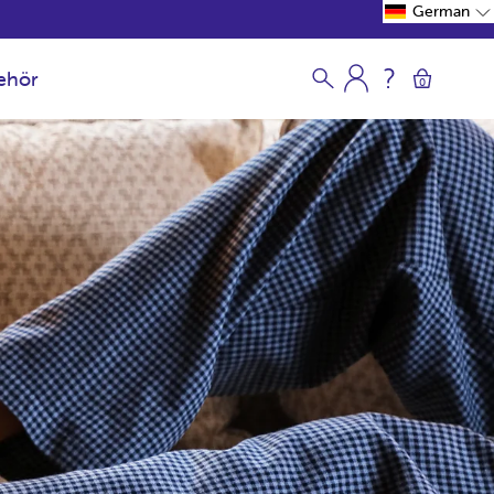
German
ehör
0