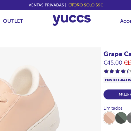
VENTAS PRIVADAS |
OTOÑO SOLO 59€
OUTLET
Acce
Grape Ca
Pr
€45,00
€1
ha
ENVÍO GRATI
MUJE
Limitados
Desert
Full-
Ful
Khaki
Ac