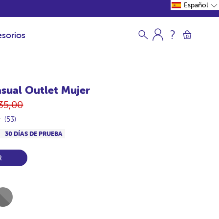
Español
sorios
0
sual Outlet Mujer
ecio
35,00
bitual
(53)
S
30 DÍAS DE PRUEBA
R
l-
ero