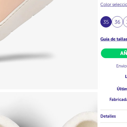
Color selecc
35
36
Guía de talla
AÑ
Envío
Últi
Fabricad
Detalles