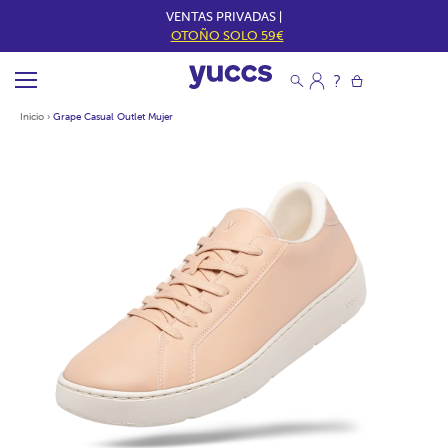
VENTAS PRIVADAS |
OTOÑO SOLO 59€
Inicio
›
Grape Casual Outlet Mujer