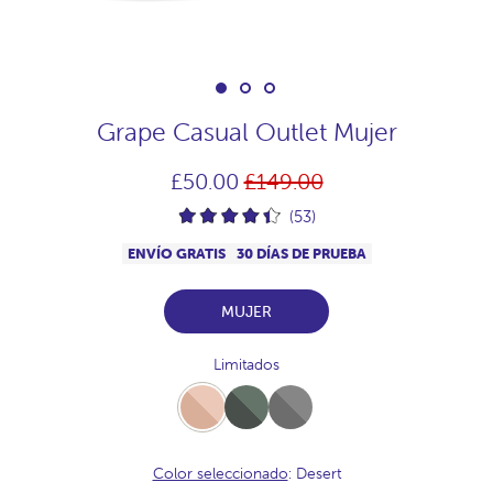
Grape Casual Outlet Mujer
Precio
£50.00
£149.00
habitual
(53)
ENVÍO GRATIS
30 DÍAS DE PRUEBA
MUJER
Limitados
Desert
Full-
Full-
Khaki
Acero
Color seleccionado
: Desert