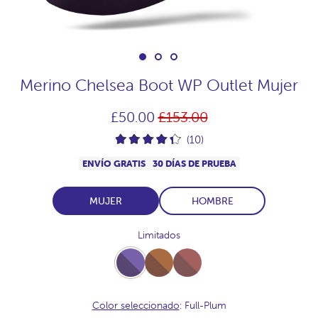
Merino Chelsea Boot WP Outlet Mujer
Precio
£50.00
£153.00
habitual
(10)
ENVÍO GRATIS
30 DÍAS DE PRUEBA
MUJER
HOMBRE
Limitados
Full-
Full-
Full-
Plum
Vison
Praline
Color seleccionado
: Full-Plum