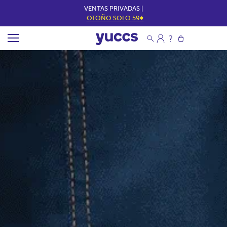
VENTAS PRIVADAS |
OTOÑO SOLO 59€
Y
U
C
C
S
E
S
P
A
Ñ
A